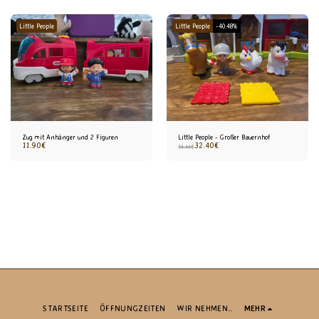
Little People
Little People
-40.48%
Zug mit Anhänger und 2 Figuren
Little People - Großer Bauernhof
11.90
€
32.40
€
54.44
€
STARTSEITE
ÖFFNUNGZEITEN
WIR NEHMEN..
MEHR