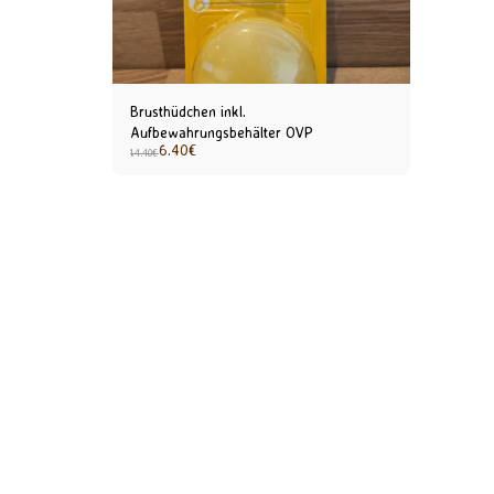
Brusthüdchen inkl.
Aufbewahrungsbehälter OVP
6.40
€
14.40
€