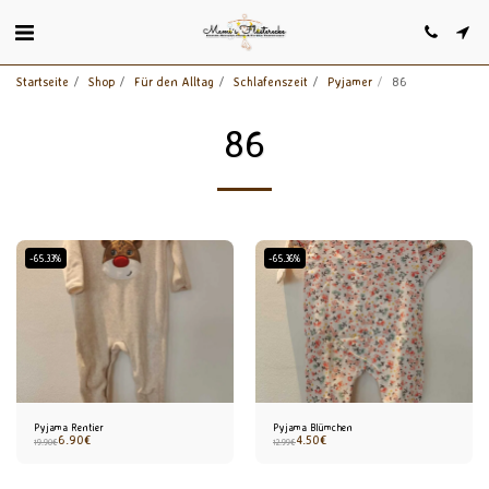
Startseite
Shop
Für den Alltag
Schlafenszeit
Pyjamer
86
86
-65.33%
-65.36%
Pyjama Rentier
Pyjama Blümchen
6.90
€
4.50
€
19.90
€
12.99
€