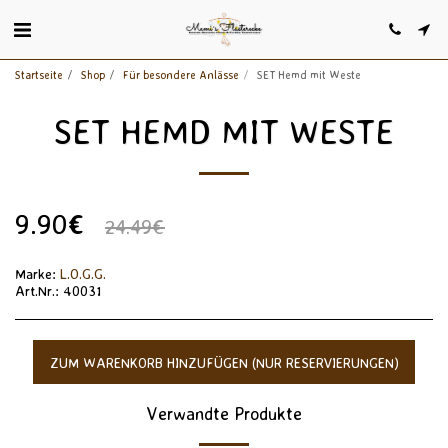
Startseite
Shop
Für besondere Anlässe
SET Hemd mit Weste
SET HEMD MIT WESTE
9.90
€
24.49
€
Marke:
L.O.G.G.
Art.Nr.:
40031
ZUM WARENKORB HINZUFÜGEN (NUR RESERVIERUNGEN)
Verwandte Produkte