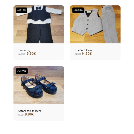
-43.13%
-40.28%
Taufanzug
Gilet mit Hose
19.90
€
14.90
€
34.99
€
24.95
€
-50.25%
Schuhe mit Masche
9.90
€
19.90
€