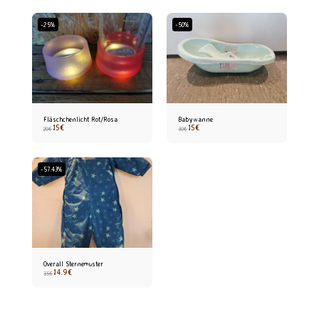
-25%
-50%
Fläschchenlicht Rot/Rosa
Babywanne
15
€
15
€
20
€
30
€
-57.43%
Overall Sternemuster
14.9
€
35
€