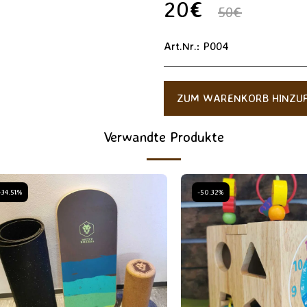
20
€
50
€
Art.Nr.:
P004
ZUM WARENKORB HINZUF
Verwandte Produkte
-34.51%
-50.32%