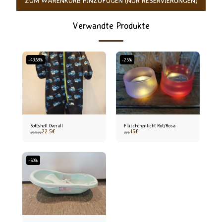
ZUM WARENKORB HINZUFÜGEN (NUR RESERVIERUNGEN)
Verwandte Produkte
-43.68%
-25%
Softshell Overall
Fläschchenlicht Rot/Rosa
22.5
€
15
€
39.95
€
20
€
-50%