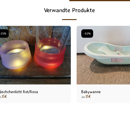
Verwandte Produkte
-25%
-50%
läschchenlicht Rot/Rosa
Babywanne
15
€
15
€
€
30
€