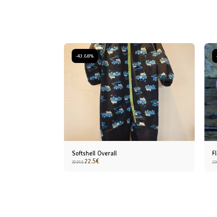
-43.68%
Softshell Overall
F
22.5
€
39.95
€
20