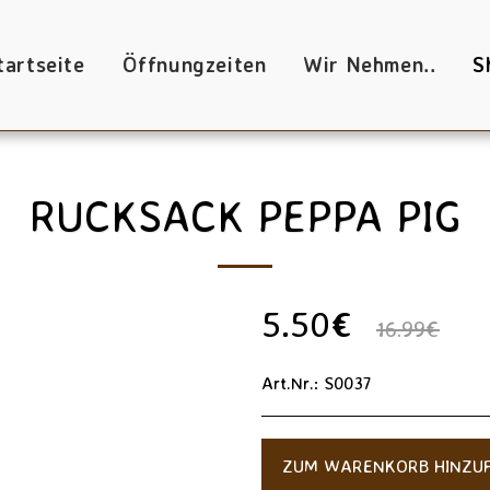
tartseite
Öffnungzeiten
Wir Nehmen..
S
RUCKSACK PEPPA PIG
5.50
€
16.99
€
Art.Nr.:
S0037
ZUM WARENKORB HINZUF